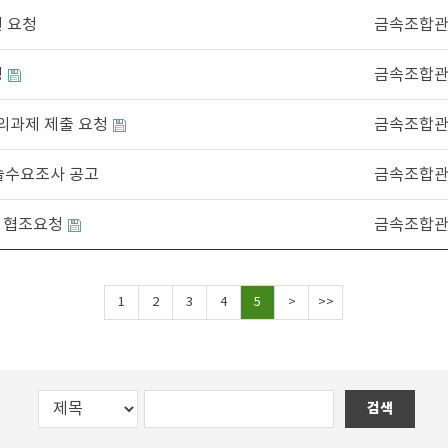
견 요청
금속조합
청
금속조합
건의과제 제출 요청
금속조합
기술수요조사 공고
금속조합
사 협조요청
금속조합
1
2
3
4
5
>
>>
검색