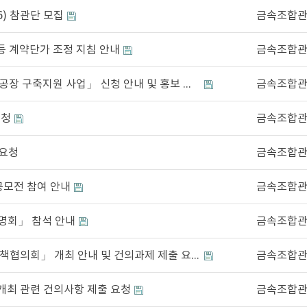
6) 참관단 모집
금속조합
등 계약단가 조정 지침 안내
금속조합
2026년 「대·중소 상생형(삼성) 스마트공장 구축지원 사업」 신청 안내 및 홍보 협조요청
금속조합
요청
금속조합
 요청
금속조합
공모전 참여 안내
금속조합
명회」 참석 안내
금속조합
「제41차 중소기업 기후·에너지·환경정책협의회」 개최 안내 및 건의과제 제출 요청
금속조합
최 관련 건의사항 제출 요청
금속조합