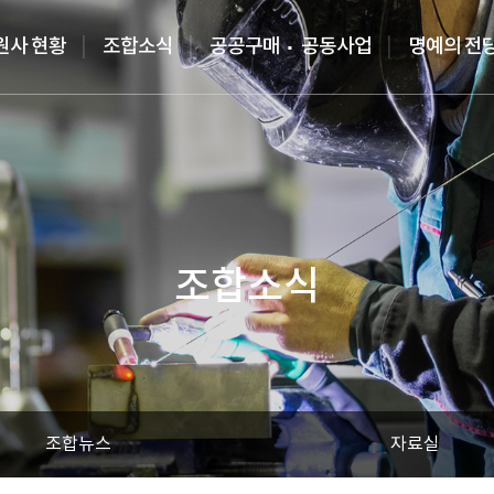
원사 현황
조합소식
공공구매
공동사업
명예의 전
조합소식
조합뉴스
자료실