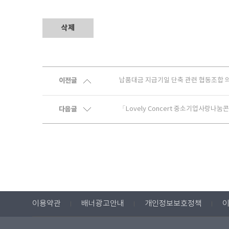
삭제
이전글
납품대금 지급기일 단축 관련 협동조합 
다음글
「Lovely Concert 중소기업사랑나눔
이용약관
배너광고안내
개인정보보호정책
이