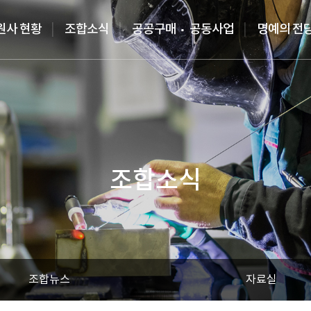
원사 현황
조합소식
공공구매
공동사업
명예의 전
조합소식
조합뉴스
자료실