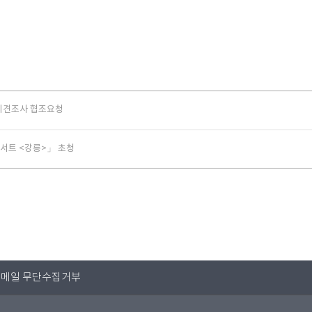
의견조사 협조요청
콘서트 <강릉>」 초청
메일 무단수집거부