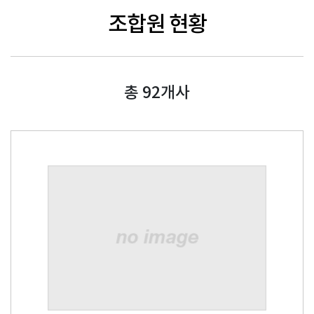
조합원 현황
총
92
개사