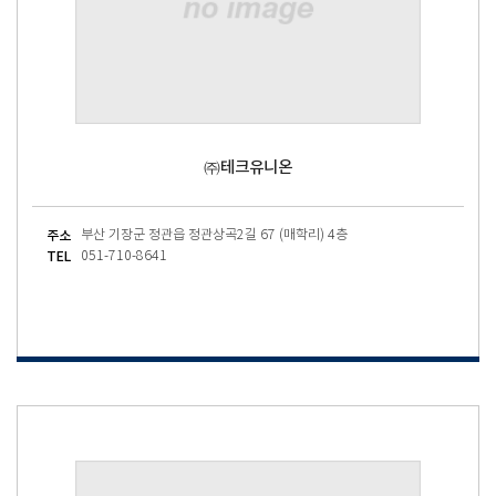
㈜테크유니온
주소
부산 기장군 정관읍 정관상곡2길 67 (매학리) 4층
TEL
051-710-8641