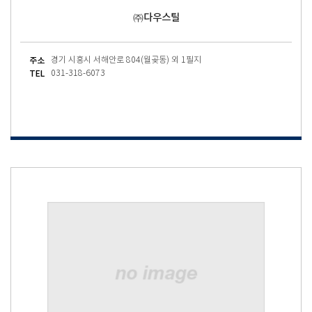
㈜다우스틸
주소
경기 시흥시 서해안로 804(월곶동) 외 1필지
TEL
031-318-6073