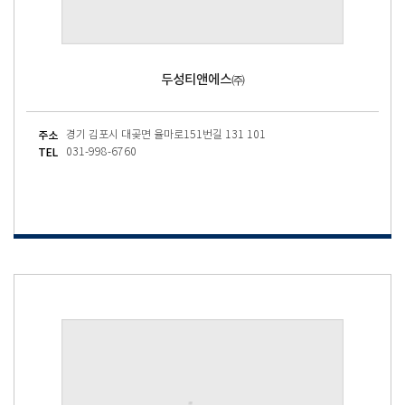
두성티앤에스㈜
주소
경기 김포시 대곶면 율마로151번길 131 101
TEL
031-998-6760