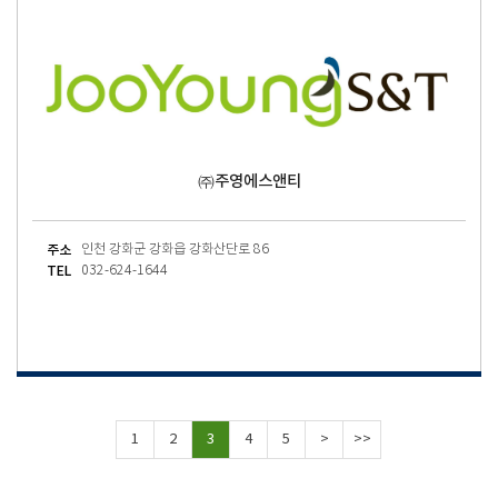
㈜주영에스앤티
주소
인천 강화군 강화읍 강화산단로 86
TEL
032-624-1644
1
2
3
4
5
>
>>