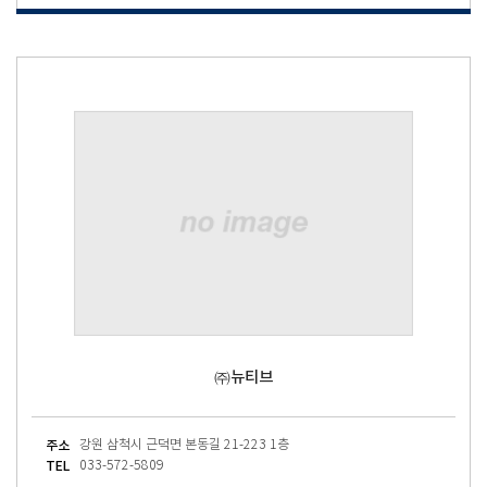
㈜뉴티브
주소
강원 삼척시 근덕면 본동길 21-223 1층
TEL
033-572-5809