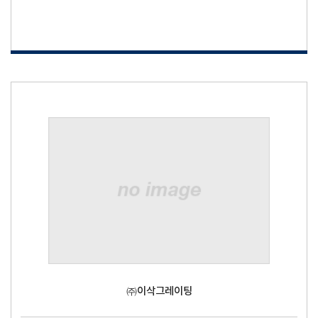
㈜이삭그레이팅