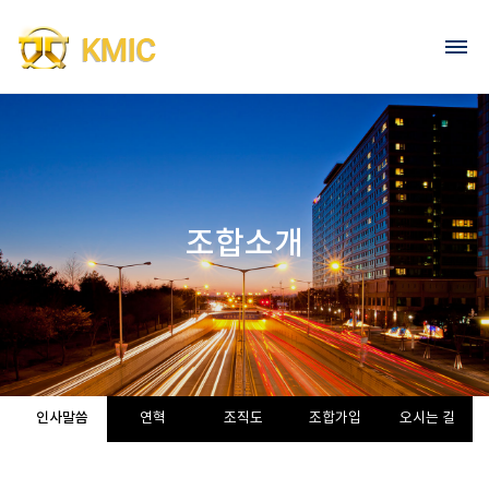
Go to content
회원가입
로그인
조합소개
인사말씀
연혁
조직도
조합가입
오시는 길