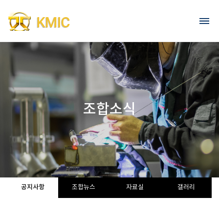
Go to content
회원가입
로그인
조합소식
공지사항
조합뉴스
자료실
갤러리