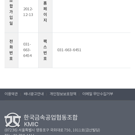
조
홈
합
페
2012-
가
이
12-13
입
지
일
전
팩
031-
화
스
663-
031-663-6451
번
번
6454
호
호
이용약관
배너광고안내
개인정보보호정책
이메일 무단수집거부
(07236) 서울특별시 영등포구 국회대로 750, 1011호(금산빌딩)